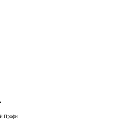
?
ой Профи