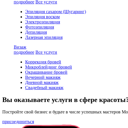
подробнее
Все услуги
Эпиляция сахаром (Шугаринг)
Эпиляция воском
Электроэпиляция
Фотоэпиляция
Депиляция
Лазерная эпиляция
Визаж
подробнее
Все услуги
Коррекция бровей
Микроблейдинг бровей
Окрашивание бровей
Вечерний макияж
Дневной макияж
Свадебный макияж
Вы оказываете услуги в сфере красоты
Постройте свой бизнес и будьте в числе успешных мастеров М
присоединиться