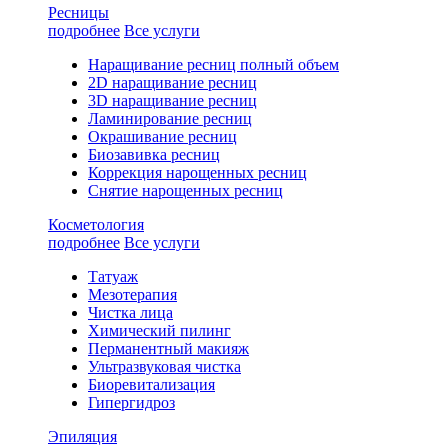
Ресницы
подробнее
Все услуги
Наращивание ресниц полный объем
2D наращивание ресниц
3D наращивание ресниц
Ламинирование ресниц
Окрашивание ресниц
Биозавивка ресниц
Коррекция нарощенных ресниц
Снятие нарощенных ресниц
Косметология
подробнее
Все услуги
Татуаж
Мезотерапия
Чистка лица
Химический пилинг
Перманентный макияж
Ультразвуковая чистка
Биоревитализация
Гипергидроз
Эпиляция