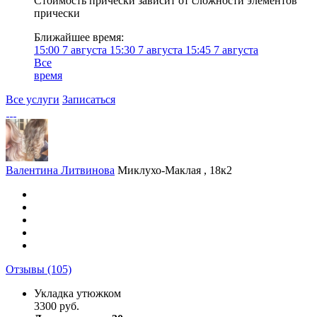
Стоимость причёски зависит от сложности элементов
прически
Ближайшее время:
15:00
7 августа
15:30
7 августа
15:45
7 августа
Все
время
Все услуги
Записаться
Валентина Литвинова
Миклухо-Маклая , 18к2
Отзывы
(105)
Укладка утюжком
3300 руб.