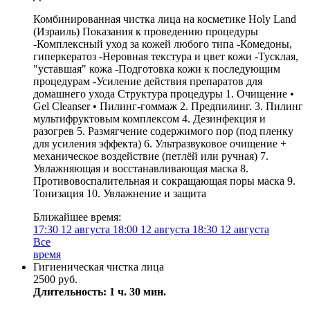
Комбинированная чистка лица на косметике Holy Land
(Израиль) Показания к проведению процедуры
-Комплексный уход за кожей любого типа -Комедоны,
гиперкератоз -Неровная текстура и цвет кожи -Тусклая,
"уставшая" кожа -Подготовка кожи к последующим
процедурам -Усиление действия препаратов для
домашнего ухода Структура процедуры 1. Очищение •
Gel Cleanser • Пилинг-гоммаж 2. Предпилинг. 3. Пилинг
мультифруктовым комплексом 4. Дезинфекция и
разогрев 5. Размягчение содержимого пор (под пленку
для усиления эффекта) 6. Ультразвуковое очищение +
механическое воздействие (петлёй или ручная) 7.
Увлажняющая и восстанавливающая маска 8.
Противовоспалительная и сокращающая поры маска 9.
Тонизация 10. Увлажнение и защита
Ближайшее время:
17:30
12 августа
18:00
12 августа
18:30
12 августа
Все
время
Гигиеническая чистка лица
2500 руб.
Длительность: 1 ч. 30 мин.