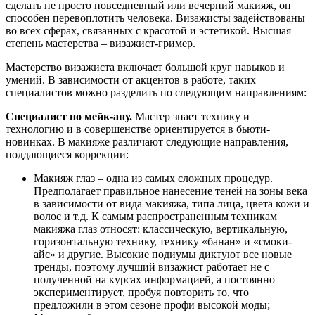
сделать не просто повседневный или вечерний макияж, он
способен перевоплотить человека. Визажисты задействованы
во всех сферах, связанных с красотой и эстетикой. Высшая
степень мастерства – визажист-гример.
Мастерство визажиста включает большой круг навыков и
умений. В зависимости от акцентов в работе, таких
специалистов можно разделить по следующим направлениям:
Специалист по мейк-апу.
Мастер знает технику и
технологию и в совершенстве ориентируется в бьюти-
новинках. В макияже различают следующие направления,
поддающиеся коррекции:
Макияж глаз – одна из самых сложных процедур.
Предполагает правильное нанесение теней на зоны века
в зависимости от вида макияжа, типа лица, цвета кожи и
волос и т.д. К самым распространенным техникам
макияжа глаз относят: классическую, вертикальную,
горизонтальную технику, технику «банан» и «смоки-
айс» и другие. Высокие подиумы диктуют все новые
тренды, поэтому лучший визажист работает не с
полученной на курсах информацией, а постоянно
экспериментирует, пробуя повторить то, что
предложили в этом сезоне профи высокой моды;