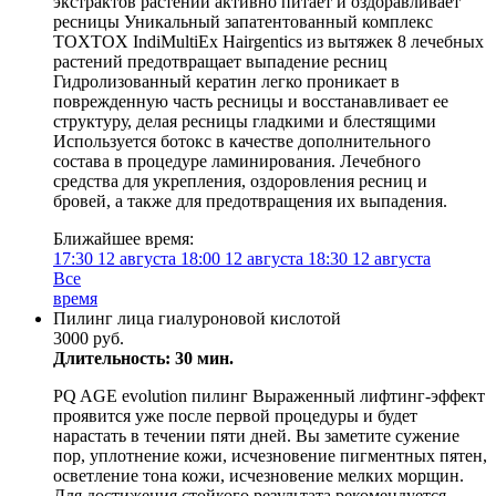
экстрактов растений активно питает и оздоравливает
ресницы Уникальный запатентованный комплекс
TOXTOX IndiMultiEx Hairgentics из вытяжек 8 лечебных
растений предотвращает выпадение ресниц
Гидролизованный кератин легко проникает в
поврежденную часть ресницы и восстанавливает ее
структуру, делая ресницы гладкими и блестящими
Используется ботокс в качестве дополнительного
состава в процедуре ламинирования. Лечебного
средства для укрепления, оздоровления ресниц и
бровей, а также для предотвращения их выпадения.
Ближайшее время:
17:30
12 августа
18:00
12 августа
18:30
12 августа
Все
время
Пилинг лица гиалуроновой кислотой
3000 руб.
Длительность: 30 мин.
PQ AGE evolution пилинг Выраженный лифтинг-эффект
проявится уже после первой процедуры и будет
нарастать в течении пяти дней. Вы заметите сужение
пор, уплотнение кожи, исчезновение пигментных пятен,
осветление тона кожи, исчезновение мелких морщин.
Для достижения стойкого результата рекомендуется