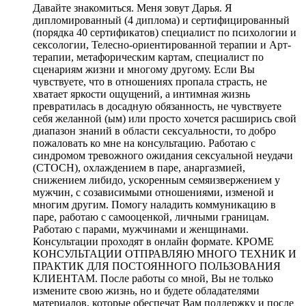
Давайте знакомиться. Меня зовут Дарья. Я
дипломированный (4 диплома) и сертифицированный
(порядка 40 сертификатов) специалист по психологии и
сексологии, Телесно-ориентированной терапии и Арт-
терапии, метафорическим картам, специалист по
сценариям жизни и многому другому. Если Вы
чувствуете, что в отношениях пропала страсть, не
хватает яркости ощущений, а интимная жизнь
превратилась в досадную обязанность, не чувствуете
себя желанной (ым) или просто хочется расширись свой
диапазон знаний в области сексуальности, то добро
пожаловать ко мне на консультацию. Работаю с
синдромом тревожного ожидания сексуальной неудачи
(СТОСН), охлаждением в паре, анаргазмией,
снижением либидо, ускоренным семяизвержением у
мужчин, с созависимыми отношениями, изменой и
многим другим. Помогу наладить коммуникацию в
паре, работаю с самооценкой, личными границам.
Работаю с парами, мужчинами и женщинами.
Консультации проходят в онлайн формате. КРОМЕ
КОНСУЛЬТАЦИИ ОТПРАВЛЯЮ МНОГО ТЕХНИК И
ПРАКТИК ДЛЯ ПОСТОЯННОГО ПОЛЬЗОВАНИЯ
КЛИЕНТАМ. После работы со мной, Вы не только
измените свою жизнь, но и будете обладателями
материалов, которые обеспечат Вам поддержку и после