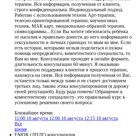
терапии. Вся информация, полученная от клиента,
строго конфиденциальна. Индивидуальный подход.
Работаю с использованием техник Арт-терапии,
телесно-ориентированной терапии, коучинговых
техник, МАК карт, эмоционально-образной терапии,
символдраммы... Если Вы хотите обезопасить ребёнка
от насилия и правильно донести до него информацию о
сексуальности и личных границах то явам ко мне. Если
есть истории, которыми нельзя поделиться и нужна
помощь непредвзятого, компетентного специалиста, то
Вам ко мне. Консультации проходят в онлайн формате,
длительность консультации 60 минут. Я оказываю
постоянную поддержку клиентов в процессе терапии,
нахожусь на связи. Вся информация полученная от Вас,
останется только между нами и не станет достоянием
третьих лиц, такова этика консультирования (я дорожу
своей репутацией). Буду рада помочь! Обращение к
компетентному специалисту- это правильный курс к
успешному решению своего вопроса.
Ближайшее время:
11:00
10 августа
12:00
10 августа
12:15
10 августа
Все
время
EMDR (ДПДГ) консультация